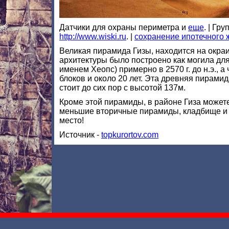
Датчики для охраны периметра и
еще
. | Гр
http://www.wiski.ru
. |
сохранение ипотечного ж
Великая пирамида Гизы, находится на окра
архитектуры было построено как могила дл
именем Хеопс) примерно в 2570 г. до н.э., 
блоков и около 20 лет. Эта древняя пирамид
стоит до сих пор с высотой 137м.
Кроме этой пирамиды, в районе Гиза можете
меньшие вторичные пирамиды, кладбище и 
место!
Источник -
topkurortov.com