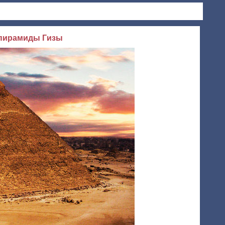
 пирамиды Гизы